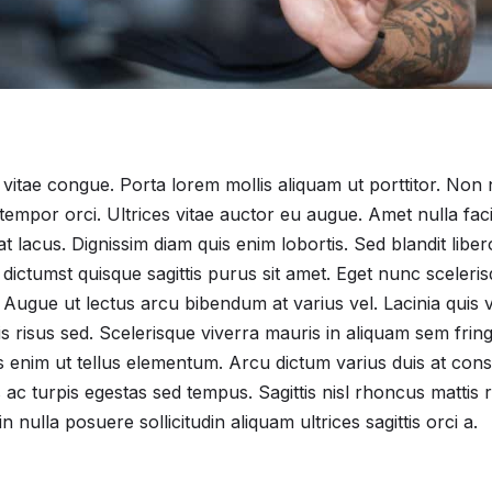
itae congue. Porta lorem mollis aliquam ut porttitor. Non ni
 tempor orci. Ultrices vitae auctor eu augue. Amet nulla fac
at lacus. Dignissim diam quis enim lobortis. Sed blandit libe
dictumst quisque sagittis purus sit amet. Eget nunc sceleris
. Augue ut lectus arcu bibendum at varius vel. Lacinia quis 
is risus sed. Scelerisque viverra mauris in aliquam sem fring
is enim ut tellus elementum. Arcu dictum varius duis at co
ac turpis egestas sed tempus. Sagittis nisl rhoncus matti
in nulla posuere sollicitudin aliquam ultrices sagittis orci a.