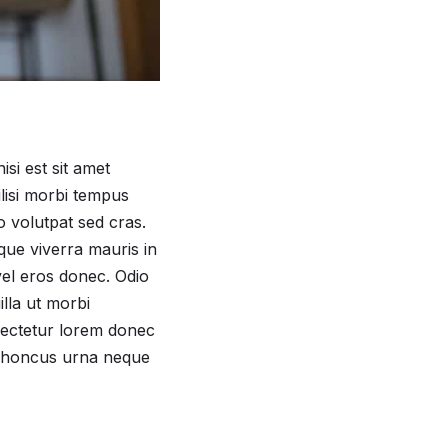
si est sit amet
ilisi morbi tempus
ro volutpat sed cras.
que viverra mauris in
vel eros donec. Odio
illa ut morbi
nsectetur lorem donec
s rhoncus urna neque