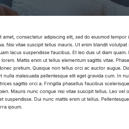
 amet, consectetur adipiscing elit, sed do eiusmod tempor i
a. Nisi vitae suscipit tellus mauris. Ut enim blandit volutpa
uam lacus suspendisse faucibus. Et leo duis ut diam quam. 
lorem. Mattis enim ut tellus elementum sagittis vitae. Phase
 donec pretium. Quisque non tellus orci ac auctor augue. Di
et nulla malesuada pellentesque elit eget gravida cum. In n
ltrices sagittis orci a. Fringilla phasellus faucibus scelerisq
ien. Mauris nunc congue nisi vitae suscipit tellus. Leo vel 
t suspendisse. Dui nunc mattis enim ut tellus. Pellentesque i
rra ipsum.