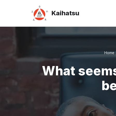
Kaihatsu
Aller
au
contenu
Home
What seems 
be