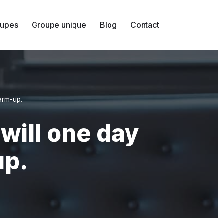
upes
Groupe unique
Blog
Contact
arm-up.
will one day
up.