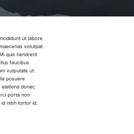
ncididunt ut labore
t maecenas volutpat.
Mi quis hendrerit
llus faucibus
am vulputate ut
ulla posuere
ue eleifend donec
orci porta non
d nibh tortor id.